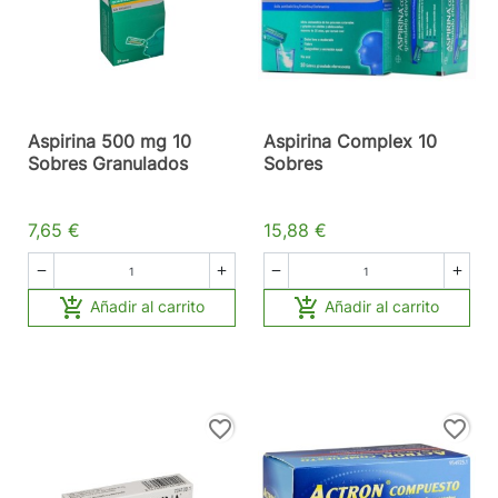
Aspirina 500 mg 10
Aspirina Complex 10
Sobres Granulados
Sobres
7,65 €
15,88 €






Añadir al carrito
Añadir al carrito
favorite_border
favorite_border