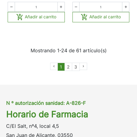






Añadir al carrito
Añadir al carrito
Mostrando 1-24 de 61 artículo(s)
1
2
3


N º autorización sanidad: A-826-F
Horario de Farmacia
C/El Salt, nº4, local 4,5
San Juan de Alicante, 03550