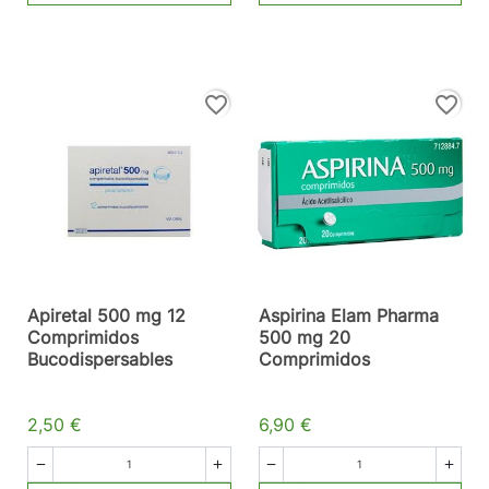
favorite_border
favorite_border
Apiretal 500 mg 12
Aspirina Elam Pharma
Comprimidos
500 mg 20
Bucodispersables
Comprimidos
2,50 €
6,90 €



