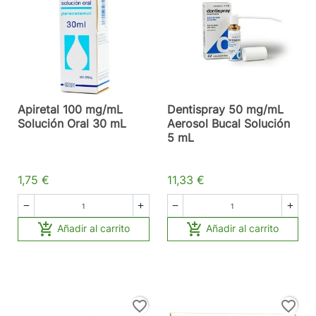
Apiretal 100 mg/mL
Dentispray 50 mg/mL
Solución Oral 30 mL
Aerosol Bucal Solución
5 mL
1,75 €
11,33 €






Añadir al carrito
Añadir al carrito
favorite_border
favorite_border