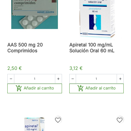
AAS 500 mg 20
Apiretal 100 mg/mL
Comprimidos
Solución Oral 60 mL
2,50 €
3,12 €






Añadir al carrito
Añadir al carrito
favorite_border
favorite_border