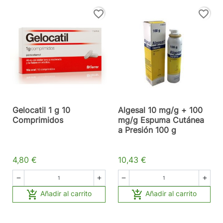
favorite_border
favorite_border
Gelocatil 1 g 10
Algesal 10 mg/g + 100
Comprimidos
mg/g Espuma Cutánea
a Presión 100 g
4,80 €
10,43 €






Añadir al carrito
Añadir al carrito