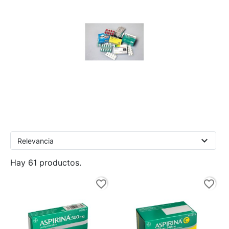
expand_more
Relevancia
Hay 61 productos.
favorite_border
favorite_border