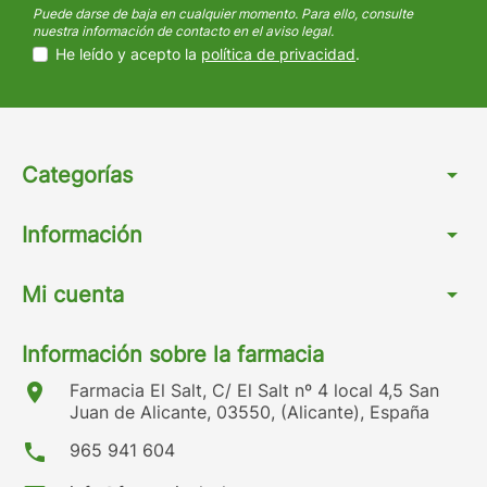
Puede darse de baja en cualquier momento. Para ello, consulte
nuestra información de contacto en el aviso legal.
He leído y acepto la
política de privacidad
.
Categorías
arrow_drop_down
Información
arrow_drop_down
Mi cuenta
arrow_drop_down
Información sobre la farmacia
location_on
Farmacia El Salt, C/ El Salt nº 4 local 4,5 San
Juan de Alicante, 03550, (Alicante), España
phone
965 941 604