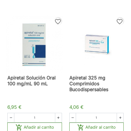
favorite_border
favorite_border
Apiretal Solución Oral
Apiretal 325 mg
100 mg/mL 90 mL
Comprimidos
Bucodispersables
6,95 €
4,06 €






Añadir al carrito
Añadir al carrito