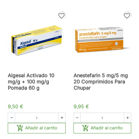
favorite_border
favorite_border
Algesal Activado 10
Anestefarin 5 mg/5 mg
mg/g + 100 mg/g
20 Comprimidos Para
Pomada 60 g
Chupar
9,50 €
9,95 €






Añadir al carrito
Añadir al carrito