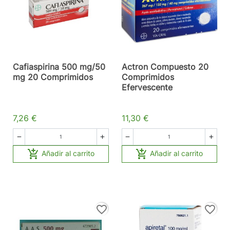
Cafiaspirina 500 mg/50
Actron Compuesto 20
mg 20 Comprimidos
Comprimidos
Efervescente
7,26 €
11,30 €






Añadir al carrito
Añadir al carrito
favorite_border
favorite_border