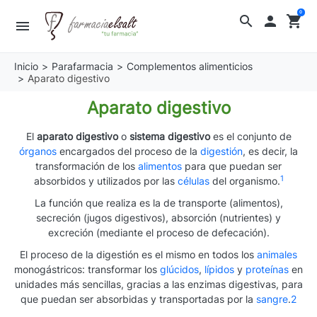
0
search

shopping_cart
menu
Inicio
Parafarmacia
Complementos alimenticios
Aparato digestivo
Aparato digestivo
El
aparato digestivo
o
sistema digestivo
es el conjunto de
órganos
encargados del proceso de la
digestión
, es decir, la
transformación de los
alimentos
para que puedan ser
1
absorbidos y utilizados por las
células
del organismo.
La función que realiza es la de transporte (alimentos),
secreción (jugos digestivos), absorción (nutrientes) y
excreción (mediante el proceso de defecación).
El proceso de la digestión es el mismo en todos los
animales
monogástricos: transformar los
glúcidos
,
lípidos
y
proteínas
en
unidades más sencillas, gracias a las enzimas digestivas, para
que puedan ser absorbidas y transportadas por la
sangre
.
2