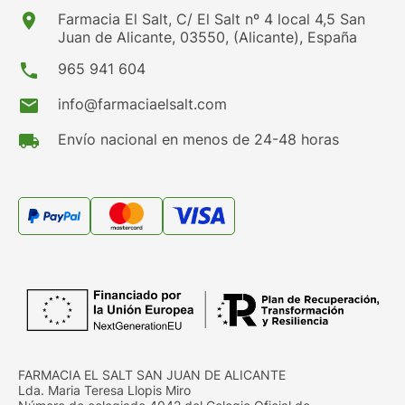
location_on
Farmacia El Salt, C/ El Salt nº 4 local 4,5 San
Juan de Alicante, 03550, (Alicante), España
phone
965 941 604
mail
info@farmaciaelsalt.com
local_shipping
Envío nacional en menos de 24-48 horas
FARMACIA EL SALT SAN JUAN DE ALICANTE
Lda. Maria Teresa Llopis Miro