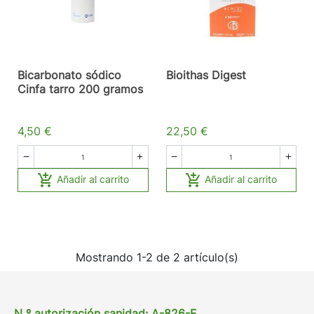
Bicarbonato sódico
Bioithas Digest
Cinfa tarro 200 gramos
4,50 €
22,50 €






Añadir al carrito
Añadir al carrito
Mostrando 1-2 de 2 artículo(s)
N º autorización sanidad: A-826-F