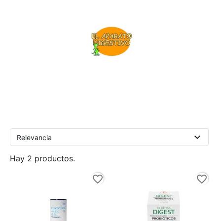
expand_more
Relevancia
Hay 2 productos.
favorite_border
favorite_border