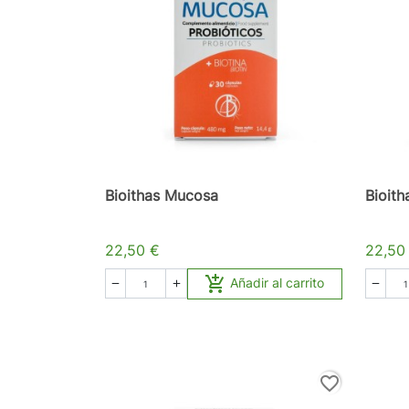
Bioithas Mucosa
Bioith
22,50 €
22,50

Añadir al carrito



favorite_border