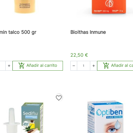
min talco 500 gr
Bioithas Inmune
€
22,50 €


Añadir al carrito
Añadir al ca



favorite_border