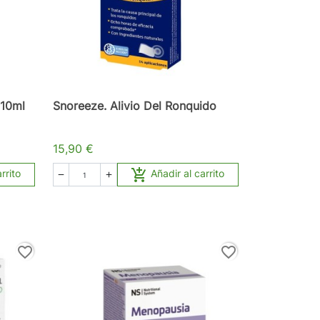
 10ml
Snoreeze. Alivio Del Ronquido
15,90 €

rrito
Añadir al carrito


favorite_border
favorite_border