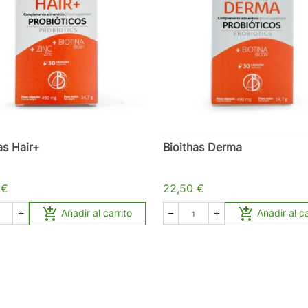
as Hair+
Bioithas Derma
 €
22,50 €


Añadir al carrito
Añadir al ca


