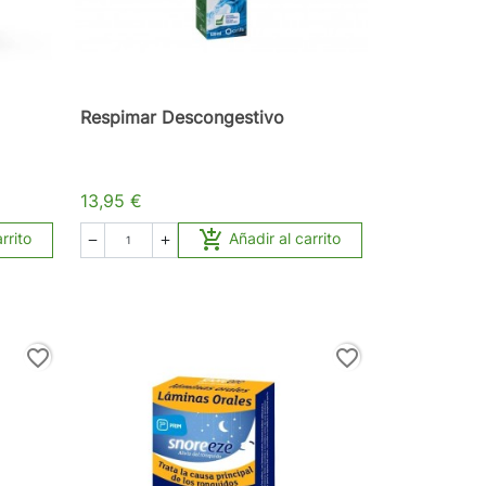
Respimar Descongestivo
13,95 €

rrito
Añadir al carrito


favorite_border
favorite_border