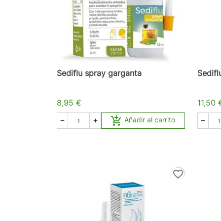
Sediflu spray garganta
Sedifl
8,95 €
11,50 

Añadir al carrito



favorite_border