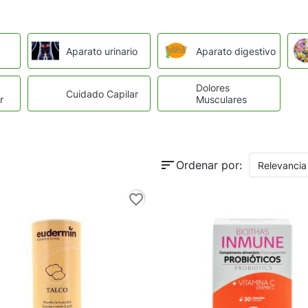
Aparato urinario
Aparato digestivo
Dolores
Cuidado Capilar
r
Musculares
sort
Ordenar por:
Relevancia
favorite_border