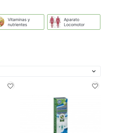
Vitaminas y
Aparato
nutrientes
Locomotor
expand_more
favorite_border
favorite_border