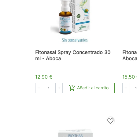
Fitonasal Spray Concentrado 30
Fitona
ml - Aboca
Aboc
12,90 €
15,50

Añadir al carrito



favorite_border