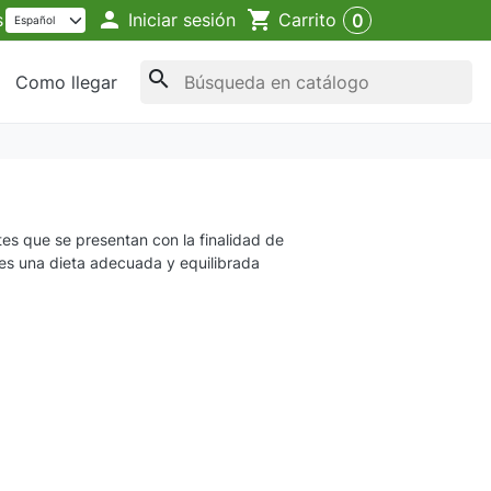

shopping_cart
Iniciar sesión
s
Carrito
0
search
Como llegar
es que se presentan con la finalidad de
es una dieta adecuada y equilibrada