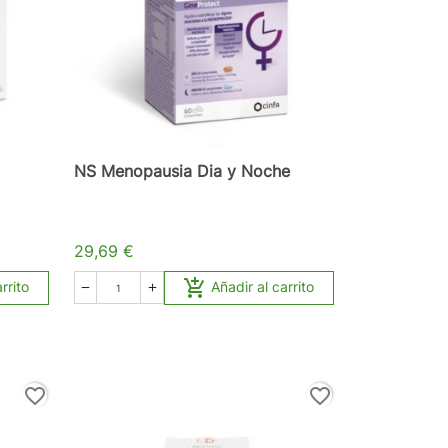
NS Menopausia Dia y Noche
29,69 €

rrito
Añadir al carrito


favorite_border
favorite_border