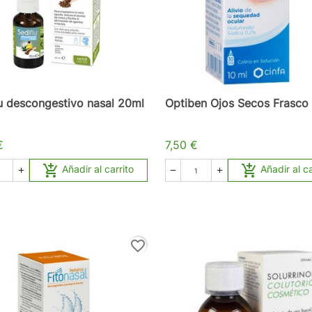
u descongestivo nasal 20ml
Optiben Ojos Secos Frasco
€
7,50 €


Añadir al carrito
Añadir al ca



favorite_border