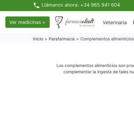
phone
Llámanos ahora: +34 965 941 604
Ver medicinas >
Veterinaria
Inicio
Parafarmacia
Complementos alimenticios
Los complementos alimenticios son
pro
complementar la ingesta de tales nut