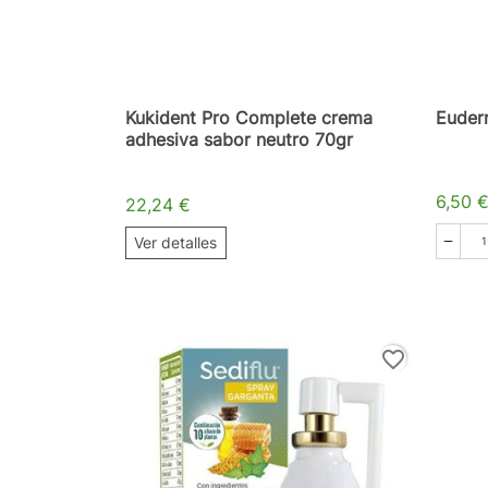
Kukident Pro Complete crema
Euder
adhesiva sabor neutro 70gr
6,50 
22,24 €
Ver detalles

favorite_border