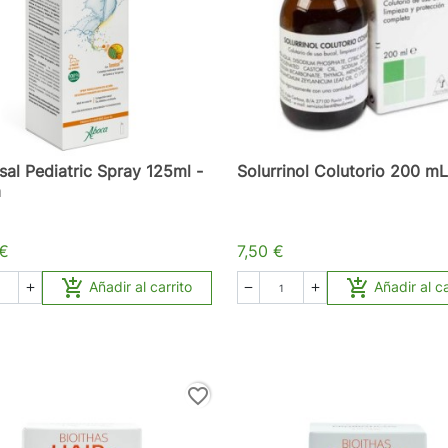
sal Pediatric Spray 125ml -
Solurrinol Colutorio 200 mL
a
 €
7,50 €


Añadir al carrito
Añadir al ca



favorite_border