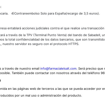
:
ncaria. 4)Contrareembolso Solo para España(recargo de 3,5 euros).
presa entablará acciones judiciales contra el que realice una transacción
lizará a través de la TPV (Terminal Punto Venta) del bando de Sabadell,
s la total confidencialidad de los datos bancarios, que son transmitid
, nuestro servidor es seguro con el protocolo HTTPS.
s a través de nuestro email
info@farmacialelsalt.com.
S
erá preciso que 
posible. También puede contactar con nosotros através del teléfono 9
D
enida en las páginas web de terceros a las que se pueda acceder por 
roducidos por un mal uso o administración del producto.