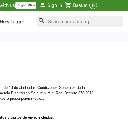

shopping_cart
Sign in
with us
Basket
0
search
How to get
, de 13 de abril sobre Condiciones Generales de la
omercio Electrónico.Se cumplirá el Real Decreto 870/2013
etos a prescripción médica.
stos y gastos de envío incluidos.