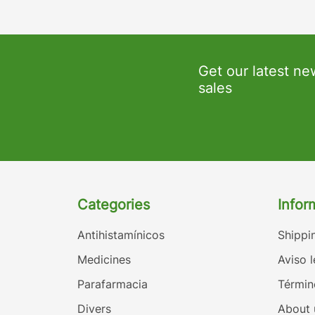
Get our latest ne
sales
Categories
Infor
Antihistamínicos
Shippi
Medicines
Aviso l
Parafarmacia
Términ
Divers
About 