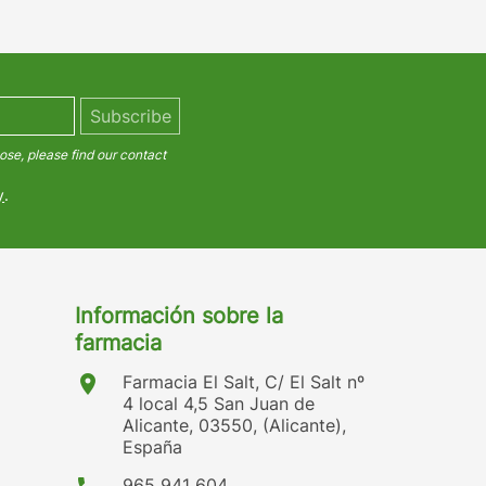
se, please find our contact
y
.
Información sobre la
farmacia
location_on
Farmacia El Salt, C/ El Salt nº
4 local 4,5 San Juan de
Alicante, 03550, (Alicante),
España
965 941 604