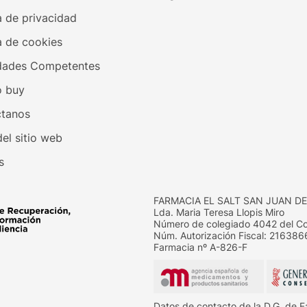
a de privacidad
a de cookies
dades Competentes
 buy
tanos
el sitio web
s
FARMACIA EL SALT SAN JUAN DE
Lda. Maria Teresa Llopis Miro
Número de colegiado 4042 del Col
Núm. Autorización Fiscal: 21638
Farmacia nº A-826-F
Datos de contacto de la D.G. de F