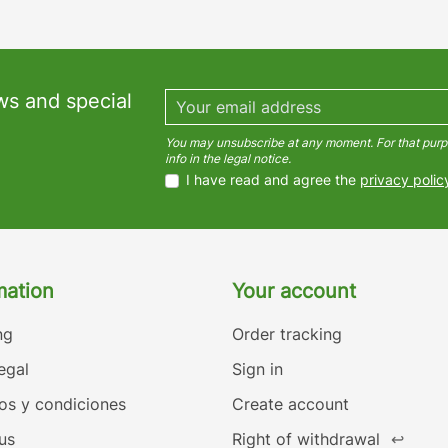
ws and special
You may unsubscribe at any moment. For that purpo
info in the legal notice.
I have read and agree the
privacy polic
mation
Your account
ng
Order tracking
egal
Sign in
os y condiciones
Create account
us
Right of withdrawal
↩