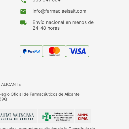
phone
mail
info@farmaciaelsalt.com
local_shipping
Envío nacional en menos de
24-48 horas
 ALICANTE
egio Oficial de Farmacéuticos de Alicante
669Q
armacia y productos sanitarios de la Conselleria de