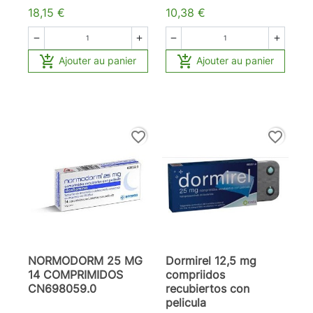
18,15 €
10,38 €






Ajouter au panier
Ajouter au panier
favorite_border
favorite_border
NORMODORM 25 MG
Dormirel 12,5 mg
14 COMPRIMIDOS
compriidos
CN698059.0
recubiertos con
pelicula