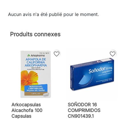
Aucun avis n'a été publié pour le moment.
Produits connexes
favorite_border
favorite_border
Arkocapsulas
SOÑODOR 16
Alcachofa 100
COMPRIMIDOS
Capsulas
CN901439.1