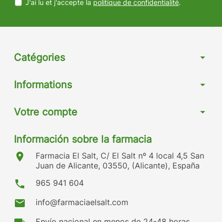
J'ai lu et j'accepte la
politique de confidentialité
.
Catégories
arrow_drop_down
Informations
arrow_drop_down
Votre compte
arrow_drop_down
Información sobre la farmacia
location_on
Farmacia El Salt, C/ El Salt nº 4 local 4,5 San
Juan de Alicante, 03550, (Alicante), España
phone
965 941 604
mail
info@farmaciaelsalt.com
Envío nacional en menos de 24-48 horas