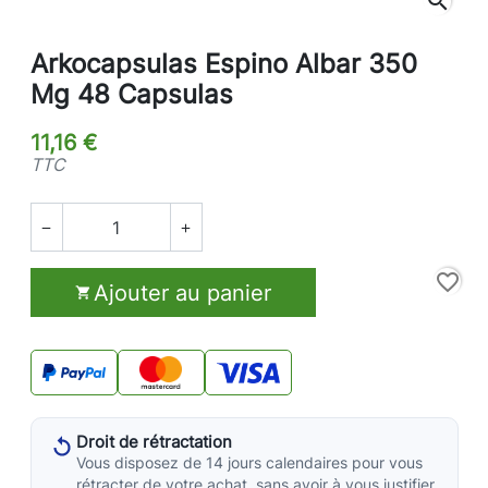
search
Arkocapsulas Espino Albar 350
Mg 48 Capsulas
11,16 €
TTC


favorite_border
Ajouter au panier

Droit de rétractation
Vous disposez de 14 jours calendaires pour vous
rétracter de votre achat, sans avoir à vous justifier.