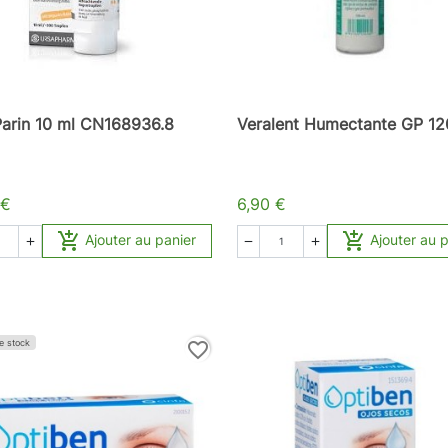
Parin 10 ml CN168936.8
Veralent Humectante GP 12
 €
6,90 €


Ajouter au panier
Ajouter au 



e stock
favorite_border