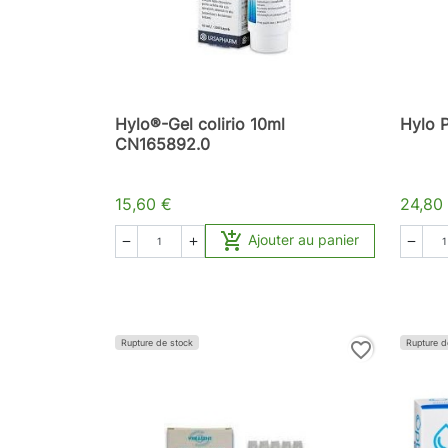
Hylo®-Gel colirio 10ml
Hylo 
CN165892.0
15,60 €
24,80

Ajouter au panier



Rupture de stock
Rupture d
favorite_border