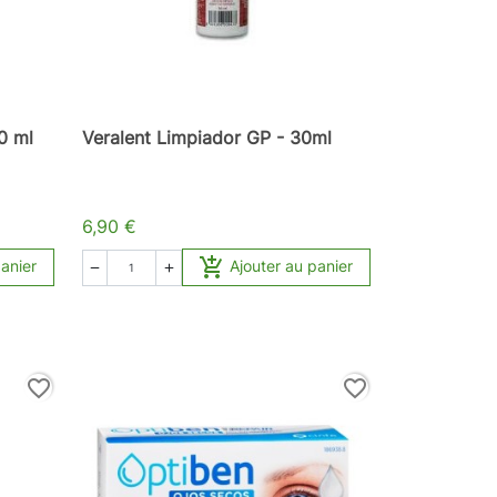
0 ml
Veralent Limpiador GP - 30ml
6,90 €

panier
Ajouter au panier


favorite_border
favorite_border