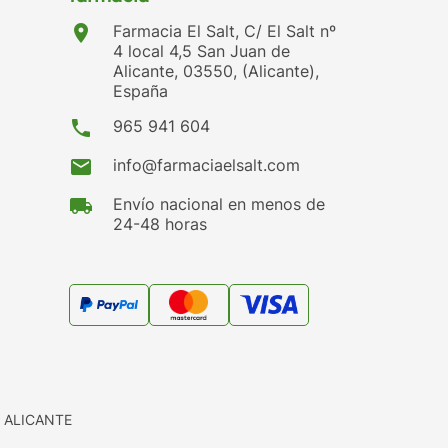
location_on
Farmacia El Salt, C/ El Salt nº
4 local 4,5 San Juan de
Alicante, 03550, (Alicante),
España
phone
965 941 604
mail
info@farmaciaelsalt.com
local_shipping
Envío nacional en menos de
24-48 horas
 ALICANTE