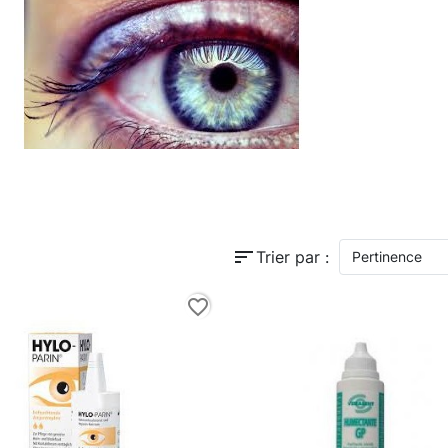
sort
Trier par :
Pertinence
favorite_border