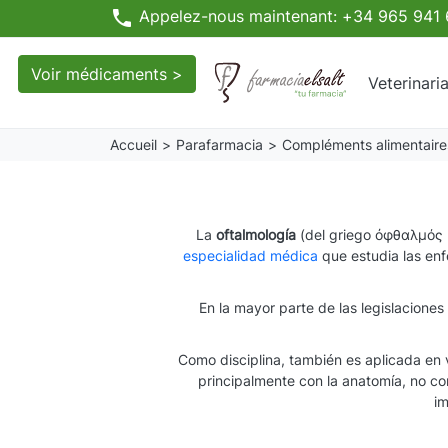
phone
Appelez-nous maintenant: +34 965 941
Voir médicaments >
Veterinari
Accueil
Parafarmacia
Compléments alimentaire
La
oftalmología
(del griego ὀφθαλμός 
especialidad médica
que estudia las en
En la mayor parte de las legislacione
Como disciplina, también es aplicada en v
principalmente con la anatomía, no co
im