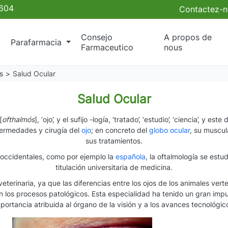
 604
Contactez-n
Consejo
A propos de
a
Parafarmacia
Farmaceutico
nous
s
Salud Ocular
Salud Ocular
[
ofthalmós
], ‘ojo’, y el sufijo -logía, ‘tratado’, ‘estudio’, ‘ciencia’, y est
fermedades y cirugía del
ojo
; en concreto del
globo ocular
, su muscul
sus tratamientos.
s occidentales, como por ejemplo la
española
, la oftalmología se est
titulación universitaria de medicina.
eterinaria, ya que las diferencias entre los ojos de los animales ve
n los procesos patológicos. Esta especialidad ha tenido un gran impu
portancia atribuida al órgano de la visión y a los avances tecnológic