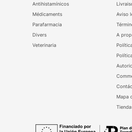
Antihistamínicos
Livrais
Médicaments
Aviso l
Parafarmacia
Términ
Divers
A prop
Veterinaria
Polític
Polític
Autori
Comme
Contác
Mapa d
Tienda