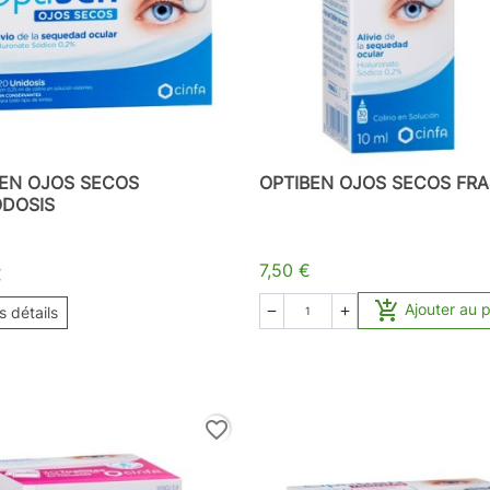
BEN OJOS SECOS
OPTIBEN OJOS SECOS FR
DOSIS
7,50 €
€

Ajouter au 
es détails


favorite_border