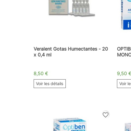
Veralent Gotas Humectantes - 20
OPTI
x 0,4 ml
MONO
8,50 €
9,50 
Voir les détails
Voir l
favorite_border