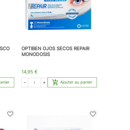
ASCO
OPTIBEN OJOS SECOS REPAIR
MONODOSIS
14,95 €

panier
Ajouter au panier


favorite_border
favorite_border