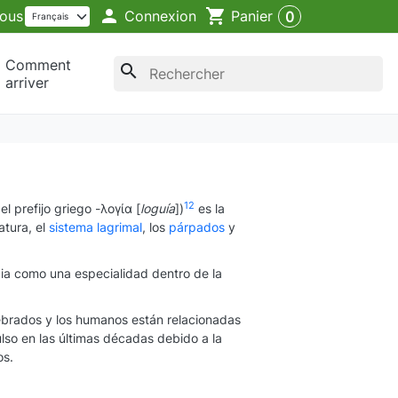

shopping_cart
Connexion
ous
Panier
0
Comment
search
arriver
1
2
e del prefijo griego -λογία [
loguía
])
es la
atura, el
sistema lagrimal
, los
párpados
y
udia como una especialidad dentro de la
rtebrados y los humanos están relacionadas
lso en las últimas décadas debido a la
os.