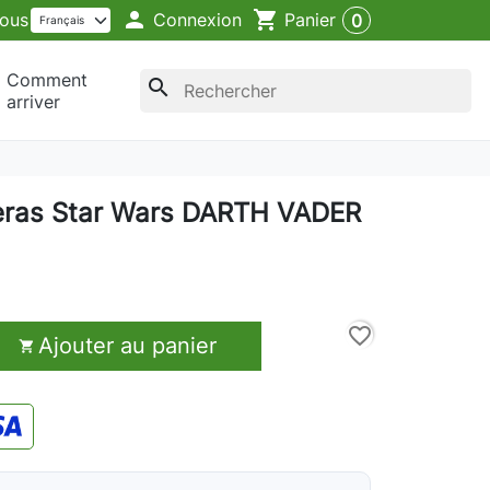

shopping_cart
Connexion
ous
Panier
0
Comment
search
arriver
seras Star Wars DARTH VADER
favorite_border
Ajouter au panier
