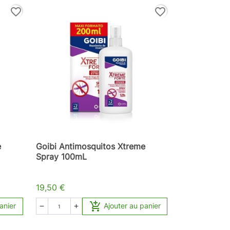
favorite_border
favorite_border
e
Goibi Antimosquitos Xtreme
Spray 100mL
19,50 €

anier
Ajouter au panier

