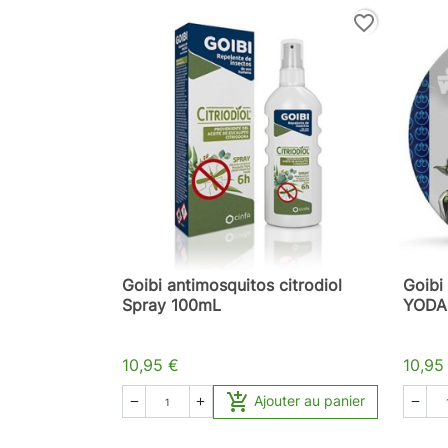
favorite_border
Goibi antimosquitos citrodiol
Goibi
Spray 100mL
YODA 
10,95 €
10,95

Ajouter au panier


