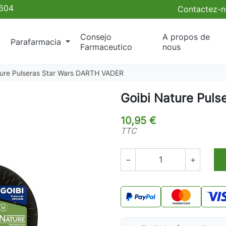
 604
Contactez-n
Consejo
A propos de
a
Parafarmacia
Farmaceutico
nous
ture Pulseras Star Wars DARTH VADER
Goibi Nature Pul
10,95 €
TTC

