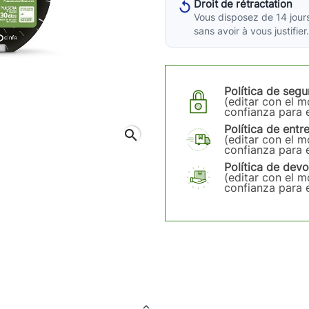
Droit de rétractation
Vous disposez de 14 jours
sans avoir à vous justifier.
Política de segu
(editar con el 
confianza para e
Política de entr
search
(editar con el 
confianza para e
Política de devo
(editar con el 
confianza para e