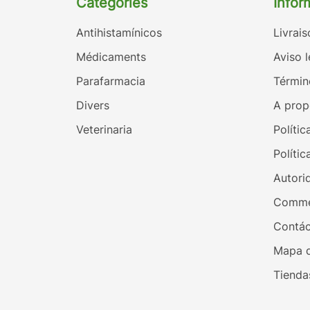
Catégories
Infor
Antihistamínicos
Livrais
Médicaments
Aviso l
Parafarmacia
Términ
Divers
A prop
Veterinaria
Polític
Polític
Autori
Comme
Contác
Mapa d
Tienda