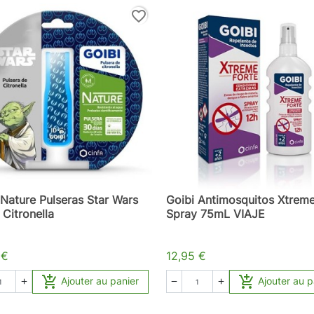
favorite_border
 Nature Pulseras Star Wars
Goibi Antimosquitos Xtrem
Citronella
Spray 75mL VIAJE
 €
12,95 €


Ajouter au panier
Ajouter au p


