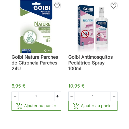
favorite_border
favorite_border
Goibi Nature Parches
Goibi Antimosquitos
de Citronela Parches
Pediátrico Spray
24U
100mL
6,95 €
10,95 €






Ajouter au panier
Ajouter au panier