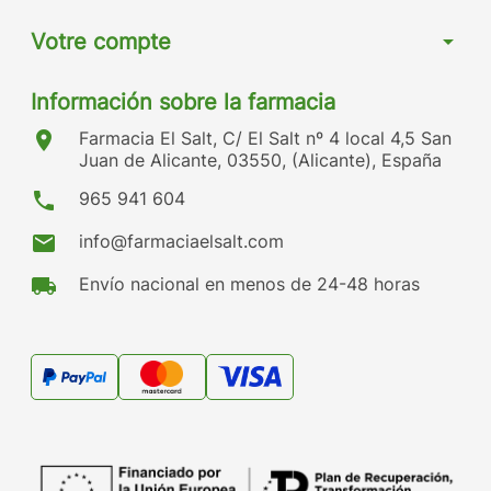
Votre compte
arrow_drop_down
Información sobre la farmacia
location_on
Farmacia El Salt, C/ El Salt nº 4 local 4,5 San
Juan de Alicante, 03550, (Alicante), España
phone
965 941 604
mail
info@farmaciaelsalt.com
local_shipping
Envío nacional en menos de 24-48 horas