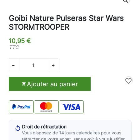
search
Goibi Nature Pulseras Star Wars
STORMTROOPER
10,95 €
TTC


favorite_border
Ajouter au panier

Droit de rétractation
Vous disposez de 14 jours calendaires pour vous
rétracter de votre achat, sans avoir à vous justifier.