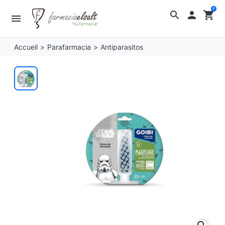
0
search

shopping_cart
menu
Accueil
Parafarmacia
Antiparasitos