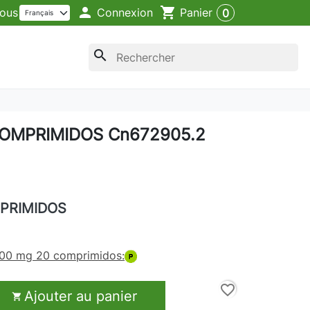

shopping_cart
Connexion
ous
Panier
0
search
COMPRIMIDOS Cn672905.2
PRIMIDOS
00 mg 20 comprimidos:
favorite_border
Ajouter au panier
