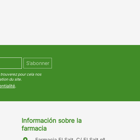
trouverez pour cela nos
tion du site.
ntialité
.
Información sobre la
farmacia
Farmacia El Salt, C/ El Salt nº