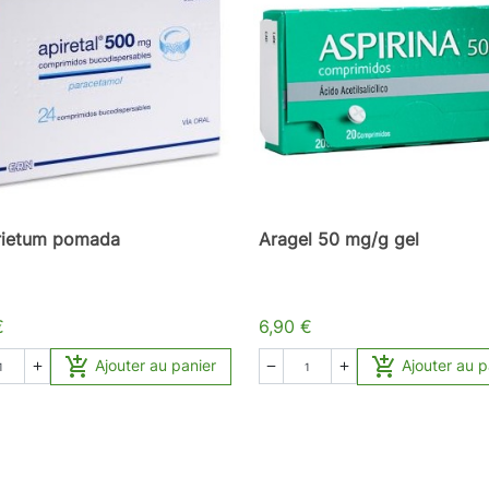
rietum pomada
Aragel 50 mg/g gel
€
6,90 €


Ajouter au panier
Ajouter au p


