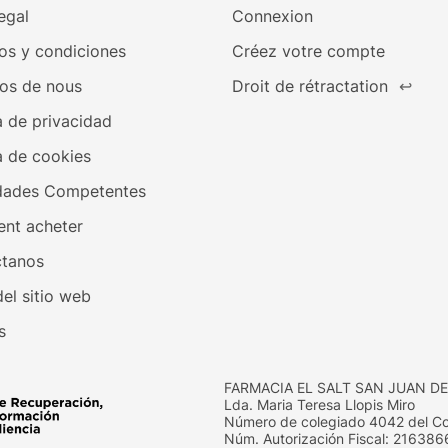
egal
Connexion
os y condiciones
Créez votre compte
os de nous
Droit de rétractation
↩
a de privacidad
a de cookies
dades Competentes
nt acheter
tanos
el sitio web
s
FARMACIA EL SALT SAN JUAN DE
Lda. Maria Teresa Llopis Miro
Número de colegiado 4042 del Col
Núm. Autorización Fiscal: 21638