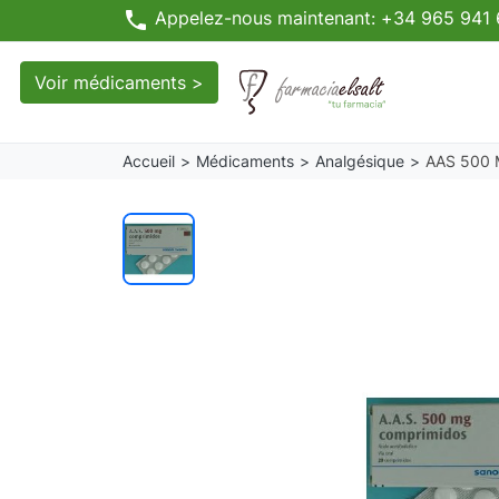
phone
Appelez-nous maintenant: +34 965 941
Voir médicaments >
Accueil
Médicaments
Analgésique
AAS 500 