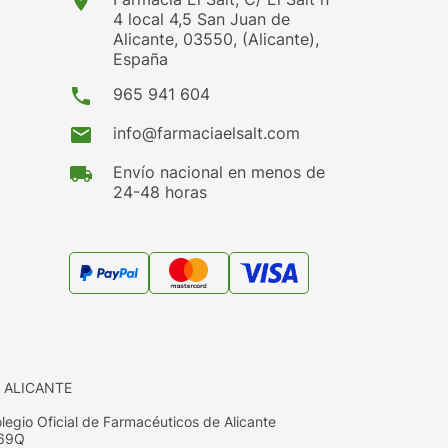
location_on
4 local 4,5 San Juan de
Alicante, 03550, (Alicante),
España
phone
965 941 604
mail
info@farmaciaelsalt.com
local_shipping
Envío nacional en menos de
24-48 horas
 ALICANTE
egio Oficial de Farmacéuticos de Alicante
669Q