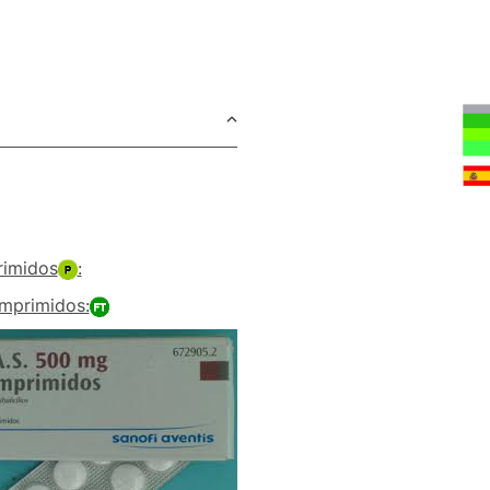
rimidos
:
mprimidos: