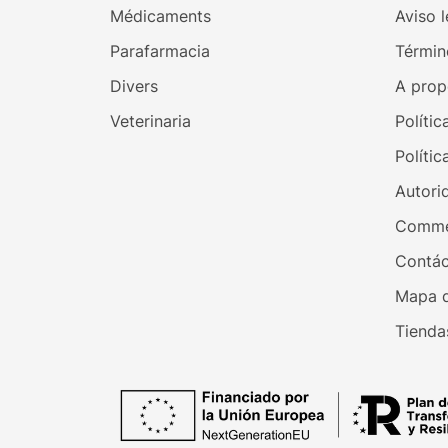
Médicaments
Aviso l
Parafarmacia
Términ
Divers
A prop
Veterinaria
Polític
Polític
Autori
Comme
Contác
Mapa d
Tienda